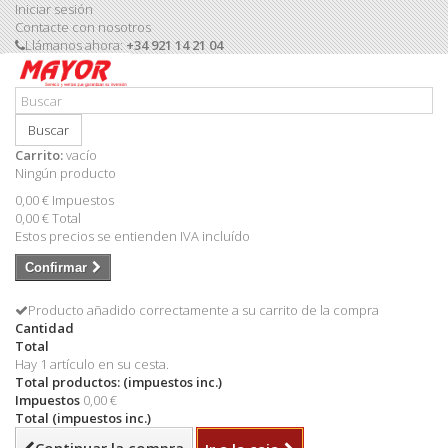
Iniciar sesión
Contacte con nosotros
Llámanos ahora:
+34 921 14 21 04
Buscar
Carrito:
vacío
Ningún producto
0,00 €
Impuestos
0,00 €
Total
Estos precios se entienden IVA incluído
Confirmar
Producto añadido correctamente a su carrito de la compra
Cantidad
Total
Hay 1 artículo en su cesta.
Total productos: (impuestos inc.)
Impuestos
0,00 €
Total (impuestos inc.)