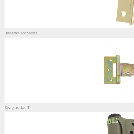
Bisagras latonadas
Bisagras tipo T