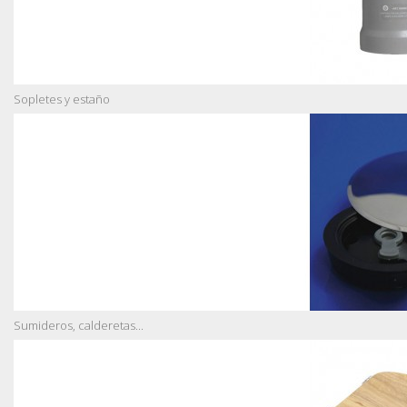
Sopletes y estaño
Sumideros, calderetas...