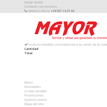
Iniciar sesión
Contacte con nosotros
Llámanos ahora:
+34 921 14 21 04
Producto añadido correctamente a su carrito de la com
Cantidad
Total
Menú
Novedades
Lo mas vendido
Promociones
Quienes somos
Mapa del sitio