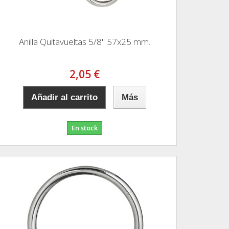
Anilla Quitavueltas 5/8" 57x25 mm.
2,05 €
Añadir al carrito
Más
En stock