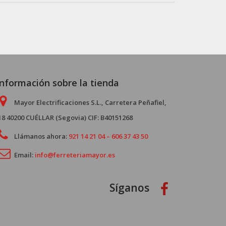
Información sobre la tienda
Mayor Electrificaciones S.L., Carretera Peñafiel,
18 40200 CUÉLLAR (Segovia) CIF: B40151268
Llámanos ahora:
921 14 21 04 – 606 37 43 50
Email:
info@ferreteriamayor.es
Síganos