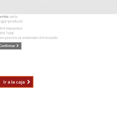
rrito:
vacío
ngún producto
00 €
Impuestos
00 €
Total
tos precios se entienden IVA incluído
Confirmar
Ir a la caja