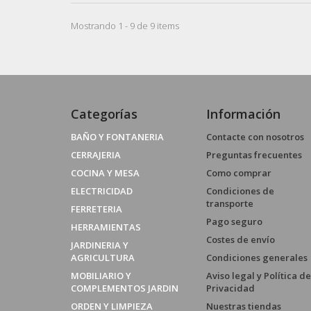
Mostrando 1 - 9 de 9 items
Categorías
Información
BAÑO Y FONTANERIA
Contacte con nosotros
CERRAJERIA
Preguntas frecuentes
COCINA Y MESA
Como comprar
ELECTRICIDAD
Condiciones de
transporte
FERRETERIA
Pago seguro
HERRAMIENTAS
Costes de envío
JARDINERIA Y
AGRICULTURA
Condiciones generales
MOBILIARIO Y
Aviso legal y Política de
COMPLEMENTOS JARDIN
Privacidad
ORDEN Y LIMPIEZA
Nuestras tiendas