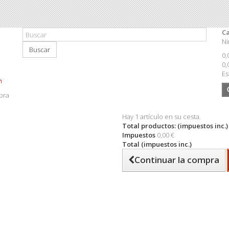
Ca
Ni
Buscar
0,
0,
Es
pra
Hay 1 artículo en su cesta.
Total productos: (impuestos inc.)
Impuestos
0,00 €
Total (impuestos inc.)
Continuar la compra