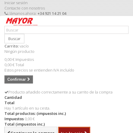
Iniciar sesión
Contacte con nosotros
Llámanos ahora:
+34 921 14 21 04
Buscar
Carrito:
vacío
Ningún producto
0,00 €
Impuestos
0,00 €
Total
Estos precios se entienden IVA incluído
Confirmar
Producto añadido correctamente a su carrito de la compra
Cantidad
Total
Hay 1 artículo en su cesta.
Total productos: (impuestos inc.)
Impuestos
0,00 €
Total (impuestos inc.)