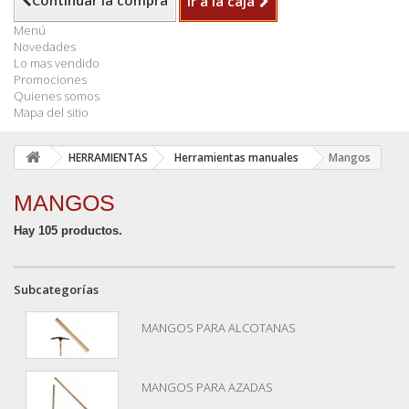
Continuar la compra
Ir a la caja
Menú
Novedades
Lo mas vendido
Promociones
Quienes somos
Mapa del sitio
HERRAMIENTAS
Herramientas manuales
Mangos
MANGOS
Hay 105 productos.
Subcategorías
MANGOS PARA ALCOTANAS
MANGOS PARA AZADAS