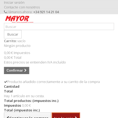
Iniciar sesión
Contacte con nosotros
Llámanos ahora:
+34 921 14 21 04
Buscar
Carrito:
vacío
Ningún producto
0,00 €
Impuestos
0,00 €
Total
Estos precios se entienden IVA incluído
Confirmar
Producto añadido correctamente a su carrito de la compra
Cantidad
Total
Hay 1 artículo en su cesta.
Total productos: (impuestos inc.)
Impuestos
0,00 €
Total (impuestos inc.)