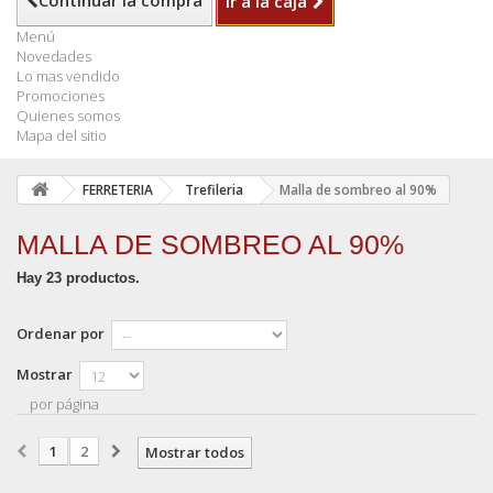
Continuar la compra
Ir a la caja
Menú
Novedades
Lo mas vendido
Promociones
Quienes somos
Mapa del sitio
FERRETERIA
Trefileria
Malla de sombreo al 90%
MALLA DE SOMBREO AL 90%
Hay 23 productos.
Ordenar por
Mostrar
por página
1
2
Mostrar todos