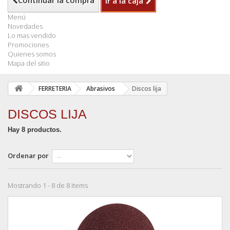
Continuar la compra
Ir a la caja
Menú
Novedades
Lo mas vendido
Promociones
Quienes somos
Mapa del sitio
FERRETERIA
Abrasivos
Discos lija
DISCOS LIJA
Hay 8 productos.
Ordenar por
Mostrando 1 - 8 de 8 items