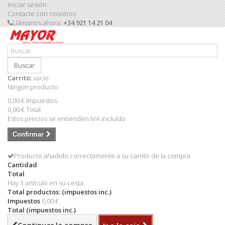
Iniciar sesión
Contacte con nosotros
Llámanos ahora:
+34 921 14 21 04
Buscar
Carrito:
vacío
Ningún producto
0,00 €
Impuestos
0,00 €
Total
Estos precios se entienden IVA incluído
Confirmar
Producto añadido correctamente a su carrito de la compra
Cantidad
Total
Hay 1 artículo en su cesta.
Total productos: (impuestos inc.)
Impuestos
0,00 €
Total (impuestos inc.)