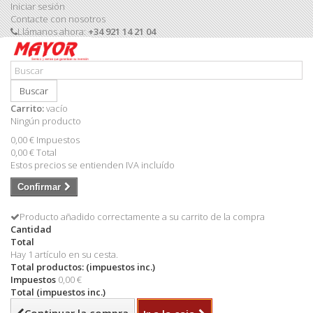
Iniciar sesión
Contacte con nosotros
Llámanos ahora:
+34 921 14 21 04
Buscar
Carrito:
vacío
Ningún producto
0,00 €
Impuestos
0,00 €
Total
Estos precios se entienden IVA incluído
Confirmar
Producto añadido correctamente a su carrito de la compra
Cantidad
Total
Hay 1 artículo en su cesta.
Total productos: (impuestos inc.)
Impuestos
0,00 €
Total (impuestos inc.)