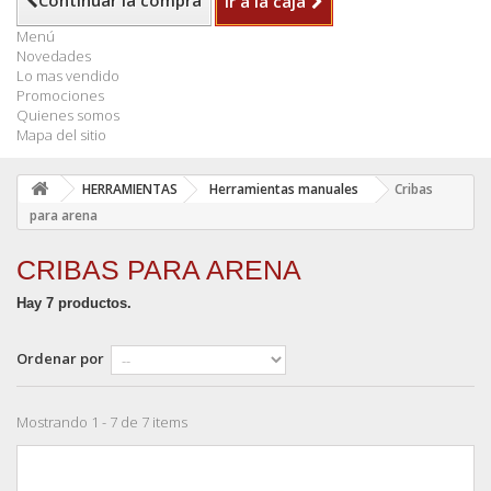
Continuar la compra
Ir a la caja
Menú
Novedades
Lo mas vendido
Promociones
Quienes somos
Mapa del sitio
HERRAMIENTAS
Herramientas manuales
Cribas
para arena
CRIBAS PARA ARENA
Hay 7 productos.
Ordenar por
Mostrando 1 - 7 de 7 items