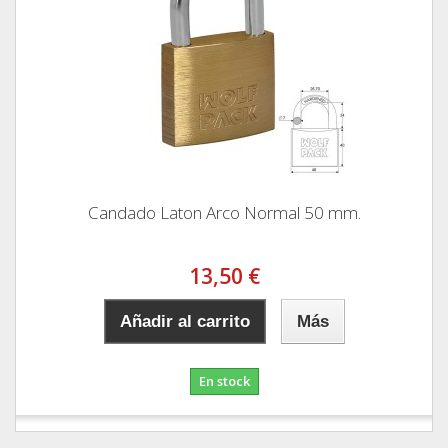
Candado Laton Arco Normal 50 mm.
13,50 €
Añadir al carrito
Más
En stock