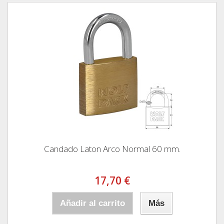
Candado Laton Arco Normal 60 mm.
17,70 €
Añadir al carrito
Más