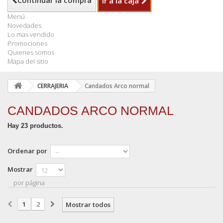
Continuar la compra
Ir a la caja
Menú
Novedades
Lo mas vendido
Promociones
Quienes somos
Mapa del sitio
CERRAJERIA
Candados Arco normal
CANDADOS ARCO NORMAL
Hay 23 productos.
Ordenar por
Mostrar
por página
1
2
Mostrar todos