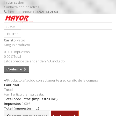
Iniciar sesión
Contacte con nosotros
Llámanos ahora:
+34 921 14 21 04
Buscar
Carrito:
vacío
Ningún producto
0,00 €
Impuestos
0,00 €
Total
Estos precios se entienden IVA incluído
Confirmar
Producto añadido correctamente a su carrito de la compra
Cantidad
Total
Hay 1 artículo en su cesta.
Total productos: (impuestos inc.)
Impuestos
0,00 €
Total (impuestos inc.)