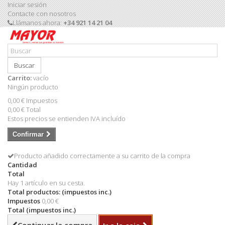
Iniciar sesión
Contacte con nosotros
Llámanos ahora:
+34 921 14 21 04
Buscar
Carrito:
vacío
Ningún producto
0,00 €
Impuestos
0,00 €
Total
Estos precios se entienden IVA incluído
Confirmar
Producto añadido correctamente a su carrito de la compra
Cantidad
Total
Hay 1 artículo en su cesta.
Total productos: (impuestos inc.)
Impuestos
0,00 €
Total (impuestos inc.)