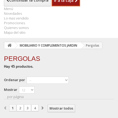
Continuar la compra
Ir a la caja
Menú
Novedades
Lo mas vendido
Promociones
Quienes somos
Mapa del sitio
MOBILIARIO Y COMPLEMENTOS JARDIN
Pergolas
PERGOLAS
Hay 45 productos.
Ordenar por
Mostrar
por página
1
2
3
4
Mostrar todos