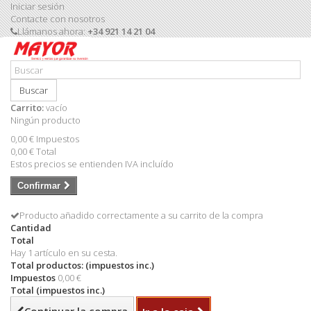
Iniciar sesión
Contacte con nosotros
Llámanos ahora:
+34 921 14 21 04
Buscar
Carrito:
vacío
Ningún producto
0,00 €
Impuestos
0,00 €
Total
Estos precios se entienden IVA incluído
Confirmar
Producto añadido correctamente a su carrito de la compra
Cantidad
Total
Hay 1 artículo en su cesta.
Total productos: (impuestos inc.)
Impuestos
0,00 €
Total (impuestos inc.)