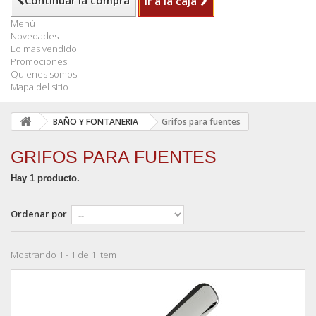
Continuar la compra
Ir a la caja
Menú
Novedades
Lo mas vendido
Promociones
Quienes somos
Mapa del sitio
BAÑO Y FONTANERIA
Grifos para fuentes
GRIFOS PARA FUENTES
Hay 1 producto.
Ordenar por
Mostrando 1 - 1 de 1 item