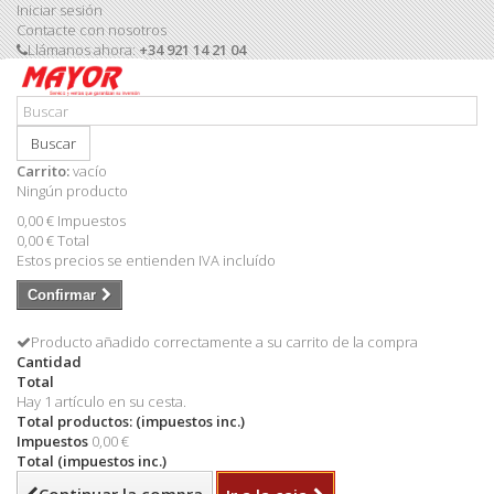
Iniciar sesión
Contacte con nosotros
Llámanos ahora:
+34 921 14 21 04
Buscar
Carrito:
vacío
Ningún producto
0,00 €
Impuestos
0,00 €
Total
Estos precios se entienden IVA incluído
Confirmar
Producto añadido correctamente a su carrito de la compra
Cantidad
Total
Hay 1 artículo en su cesta.
Total productos: (impuestos inc.)
Impuestos
0,00 €
Total (impuestos inc.)