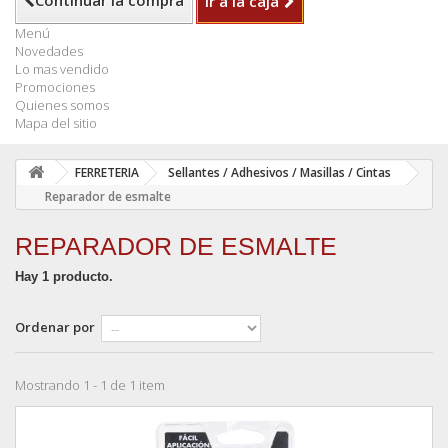
Continuar la compra
Ir a la caja
Menú
Novedades
Lo mas vendido
Promociones
Quienes somos
Mapa del sitio
FERRETERIA
Sellantes / Adhesivos / Masillas / Cintas
Reparador de esmalte
REPARADOR DE ESMALTE
Hay 1 producto.
Ordenar por
Mostrando 1 - 1 de 1 item