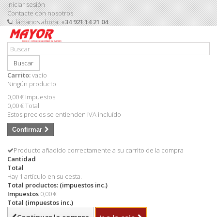
Iniciar sesión
Contacte con nosotros
Llámanos ahora:
+34 921 14 21 04
Buscar
Carrito:
vacío
Ningún producto
0,00 €
Impuestos
0,00 €
Total
Estos precios se entienden IVA incluído
Confirmar
Producto añadido correctamente a su carrito de la compra
Cantidad
Total
Hay 1 artículo en su cesta.
Total productos: (impuestos inc.)
Impuestos
0,00 €
Total (impuestos inc.)