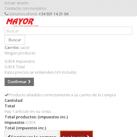
Iniciar sesión
Contacte con nosotros
Llámanos ahora:
+34 921 14 21 04
Buscar
Carrito:
vacío
Ningún producto
0,00 €
Impuestos
0,00 €
Total
Estos precios se entienden IVA incluído
Confirmar
Producto añadido correctamente a su carrito de la compra
Cantidad
Total
Hay 1 artículo en su cesta.
Total productos: (impuestos inc.)
Impuestos
0,00 €
Total (impuestos inc.)