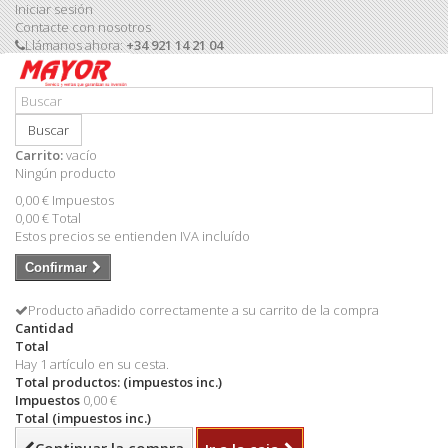
Iniciar sesión
Contacte con nosotros
Llámanos ahora:
+34 921 14 21 04
Buscar
Carrito:
vacío
Ningún producto
0,00 €
Impuestos
0,00 €
Total
Estos precios se entienden IVA incluído
Confirmar
Producto añadido correctamente a su carrito de la compra
Cantidad
Total
Hay 1 artículo en su cesta.
Total productos: (impuestos inc.)
Impuestos
0,00 €
Total (impuestos inc.)