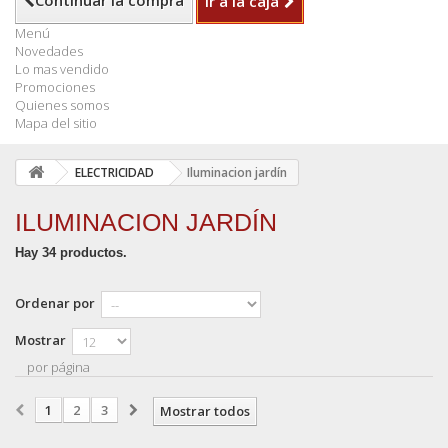
Continuar la compra
Ir a la caja
Menú
Novedades
Lo mas vendido
Promociones
Quienes somos
Mapa del sitio
ELECTRICIDAD
Iluminacion jardín
ILUMINACION JARDÍN
Hay 34 productos.
Ordenar por
Mostrar
por página
1
2
3
Mostrar todos