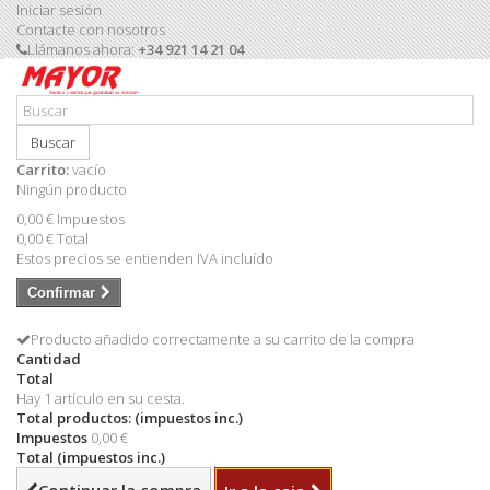
Iniciar sesión
Contacte con nosotros
Llámanos ahora:
+34 921 14 21 04
Buscar
Carrito:
vacío
Ningún producto
0,00 €
Impuestos
0,00 €
Total
Estos precios se entienden IVA incluído
Confirmar
Producto añadido correctamente a su carrito de la compra
Cantidad
Total
Hay 1 artículo en su cesta.
Total productos: (impuestos inc.)
Impuestos
0,00 €
Total (impuestos inc.)