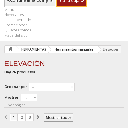
Continuar la compra
Ir a la caja
Menú
Novedades
Lo mas vendido
Promociones
Quienes somos
Mapa del sitio
HERRAMIENTAS
Herramientas manuales
Elevación
ELEVACIÓN
Hay 26 productos.
Ordenar por
Mostrar
por página
1
2
3
Mostrar todos