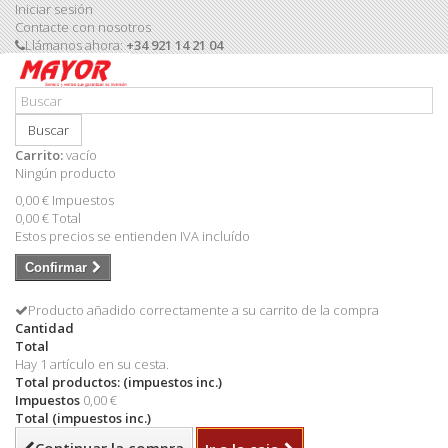
Iniciar sesión
Contacte con nosotros
Llámanos ahora:
+34 921 14 21 04
Buscar
Carrito:
vacío
Ningún producto
0,00 €
Impuestos
0,00 €
Total
Estos precios se entienden IVA incluído
Confirmar
Producto añadido correctamente a su carrito de la compra
Cantidad
Total
Hay 1 artículo en su cesta.
Total productos: (impuestos inc.)
Impuestos
0,00 €
Total (impuestos inc.)