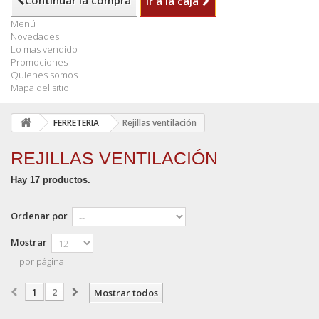
Continuar la compra
Ir a la caja
Menú
Novedades
Lo mas vendido
Promociones
Quienes somos
Mapa del sitio
FERRETERIA
Rejillas ventilación
REJILLAS VENTILACIÓN
Hay 17 productos.
Ordenar por
Mostrar
por página
1
2
Mostrar todos