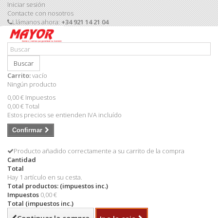
Iniciar sesión
Contacte con nosotros
Llámanos ahora:
+34 921 14 21 04
Buscar
Carrito:
vacío
Ningún producto
0,00 €
Impuestos
0,00 €
Total
Estos precios se entienden IVA incluído
Confirmar
Producto añadido correctamente a su carrito de la compra
Cantidad
Total
Hay 1 artículo en su cesta.
Total productos: (impuestos inc.)
Impuestos
0,00 €
Total (impuestos inc.)