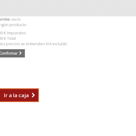
rrito:
vacío
ngún producto
00 €
Impuestos
00 €
Total
tos precios se entienden IVA incluído
Confirmar
Ir a la caja