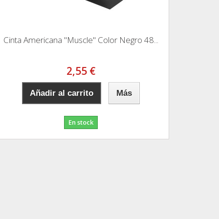
Cinta Americana "Muscle" Color Negro 48...
2,55 €
Añadir al carrito
Más
En stock