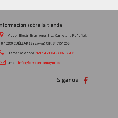
Información sobre la tienda
Mayor Electrificaciones S.L., Carretera Peñafiel,
18 40200 CUÉLLAR (Segovia) CIF: B40151268
Llámanos ahora:
921 14 21 04 – 606 37 43 50
Email:
info@ferreteriamayor.es
Síganos