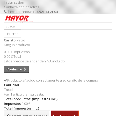
Iniciar sesión
Contacte con nosotros
Llámanos ahora:
+34 921 14 21 04
Buscar
Carrito:
vacío
Ningún producto
0,00 €
Impuestos
0,00 €
Total
Estos precios se entienden IVA incluído
Confirmar
Producto añadido correctamente a su carrito de la compra
Cantidad
Total
Hay 1 artículo en su cesta.
Total productos: (impuestos inc.)
Impuestos
0,00 €
Total (impuestos inc.)