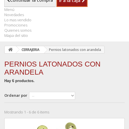
Continuar la compra
Ir a la caja
Menú
Novedades
Lo mas vendido
Promociones
Quienes somos
Mapa del sitio
CERRAJERIA
Pernios latonados con arandela
PERNIOS LATONADOS CON
ARANDELA
Hay 6 productos.
Ordenar por
Mostrando 1 - 6 de 6 items