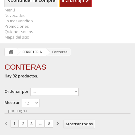
Continuar la compra
Ir a la caja
Menú
Novedades
Lo mas vendido
Promociones
Quienes somos
Mapa del sitio
FERRETERIA
Conteras
CONTERAS
Hay 92 productos.
Ordenar por
Mostrar
por página
1
2
3
...
8
Mostrar todos