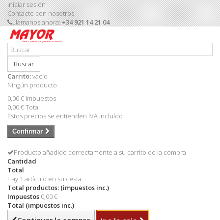
Iniciar sesión
Contacte con nosotros
Llámanos ahora:
+34 921 14 21 04
Buscar
Carrito:
vacío
Ningún producto
0,00 €
Impuestos
0,00 €
Total
Estos precios se entienden IVA incluído
Confirmar
Producto añadido correctamente a su carrito de la compra
Cantidad
Total
Hay 1 artículo en su cesta.
Total productos: (impuestos inc.)
Impuestos
0,00 €
Total (impuestos inc.)