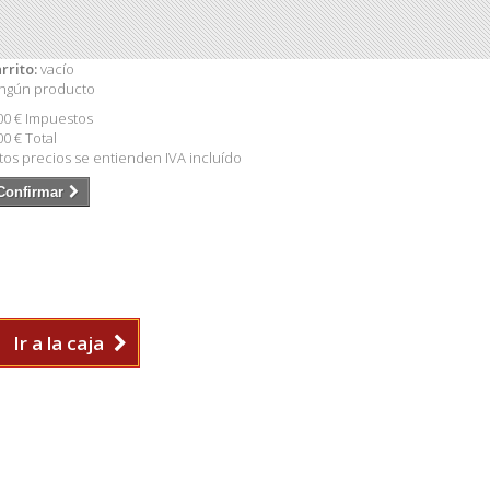
rrito:
vacío
ngún producto
00 €
Impuestos
00 €
Total
tos precios se entienden IVA incluído
Confirmar
Ir a la caja