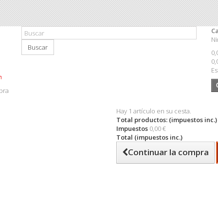
Ca
Ni
Buscar
0,
0,
Es
pra
Hay 1 artículo en su cesta.
Total productos: (impuestos inc.)
Impuestos
0,00 €
Total (impuestos inc.)
Continuar la compra