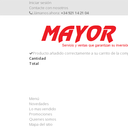
Iniciar sesión
Contacte con nosotros
Llámanos ahora:
+34 921 14 21 04
Producto añadido correctamente a su carrito de la com
Cantidad
Total
Menú
Novedades
Lo mas vendido
Promociones
Quienes somos
Mapa del sitio