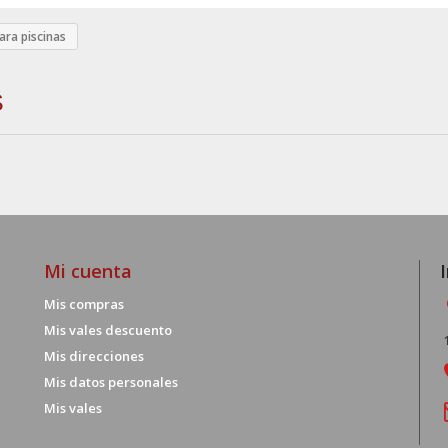
ara piscinas
S
Mi cuenta
Mis compras
Mis vales descuento
Mis direcciones
Mis datos personales
Mis vales