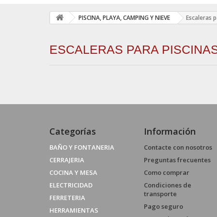
PISCINA, PLAYA, CAMPING Y NIEVE
Escaleras p
ESCALERAS PARA PISCINA
Categorías
Información
BAÑO Y FONTANERIA
Contacte con nosotros
CERRAJERIA
Preguntas frecuentes
COCINA Y MESA
Como comprar
ELECTRICIDAD
Condiciones de
transporte
FERRETERIA
Pago seguro
HERRAMIENTAS