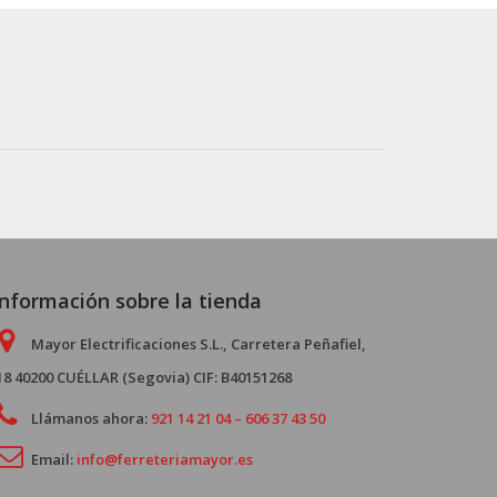
Información sobre la tienda
Mayor Electrificaciones S.L., Carretera Peñafiel,
18 40200 CUÉLLAR (Segovia) CIF: B40151268
Llámanos ahora:
921 14 21 04 – 606 37 43 50
Email:
info@ferreteriamayor.es