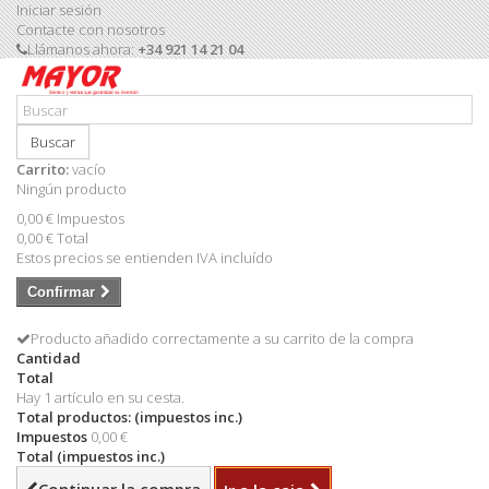
Iniciar sesión
Contacte con nosotros
Llámanos ahora:
+34 921 14 21 04
Buscar
Carrito:
vacío
Ningún producto
0,00 €
Impuestos
0,00 €
Total
Estos precios se entienden IVA incluído
Confirmar
Producto añadido correctamente a su carrito de la compra
Cantidad
Total
Hay 1 artículo en su cesta.
Total productos: (impuestos inc.)
Impuestos
0,00 €
Total (impuestos inc.)