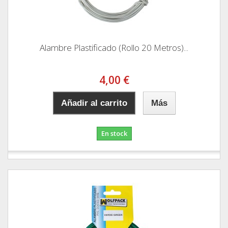
Alambre Plastificado (Rollo 20 Metros)...
4,00 €
Añadir al carrito
Más
En stock