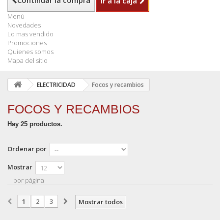
Continuar la compra
Ir a la caja
Menú
Novedades
Lo mas vendido
Promociones
Quienes somos
Mapa del sitio
ELECTRICIDAD
Focos y recambios
FOCOS Y RECAMBIOS
Hay 25 productos.
Ordenar por
Mostrar
por página
1
2
3
Mostrar todos