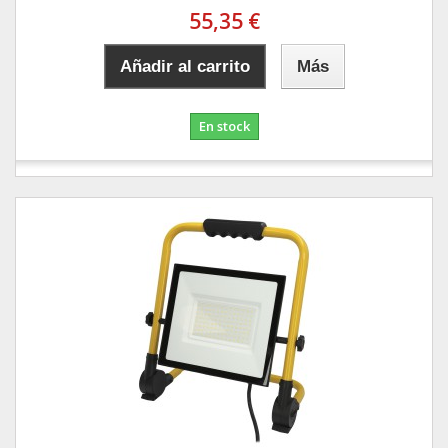
55,35 €
Añadir al carrito
Más
En stock