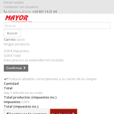
Iniciar sesión
Contacte con nosotros
Llámanos ahora:
+34 921 14 21 04
Buscar
Carrito:
vacío
Ningún producto
0,00 €
Impuestos
0,00 €
Total
Estos precios se entienden IVA incluído
Confirmar
Producto añadido correctamente a su carrito de la compra
Cantidad
Total
Hay 1 artículo en su cesta.
Total productos: (impuestos inc.)
Impuestos
0,00 €
Total (impuestos inc.)