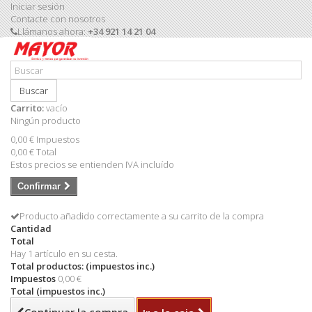
Iniciar sesión
Contacte con nosotros
Llámanos ahora:
+34 921 14 21 04
Buscar
Carrito:
vacío
Ningún producto
0,00 €
Impuestos
0,00 €
Total
Estos precios se entienden IVA incluído
Confirmar
Producto añadido correctamente a su carrito de la compra
Cantidad
Total
Hay 1 artículo en su cesta.
Total productos: (impuestos inc.)
Impuestos
0,00 €
Total (impuestos inc.)