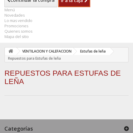
Continuar la compra
Ir a la caja
Menú
Novedades
Lo mas vendido
Promociones
Quienes somos
Mapa del sitio
VENTILACION Y CALEFACCION
Estufas de leña
Repuestos para Estufas de leña
REPUESTOS PARA ESTUFAS DE
LEÑA
Categorías