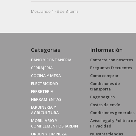
Mostrando 1 - 8 de 8 items
Categorías
Información
BAÑO Y FONTANERIA
Contacte con nosotros
CERRAJERIA
Preguntas frecuentes
COCINA Y MESA
Como comprar
ELECTRICIDAD
Condiciones de
transporte
FERRETERIA
Pago seguro
HERRAMIENTAS
Costes de envío
JARDINERIA Y
AGRICULTURA
Condiciones generales
MOBILIARIO Y
Aviso legal y Política de
COMPLEMENTOS JARDIN
Privacidad
ORDEN Y LIMPIEZA
Nuestras tiendas