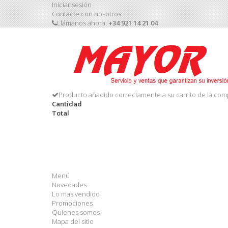
Iniciar sesión
Contacte con nosotros
Llámanos ahora:
+34 921 14 21 04
Producto añadido correctamente a su carrito de la com
Cantidad
Total
Menú
Novedades
Lo mas vendido
Promociones
Quienes somos
Mapa del sitio