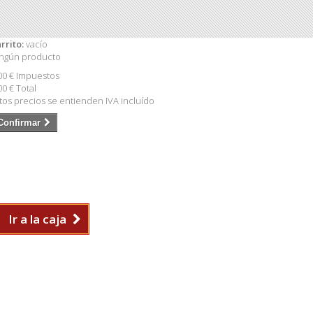
rrito:
vacío
ngún producto
00 €
Impuestos
00 €
Total
tos precios se entienden IVA incluído
Confirmar
Ir a la caja