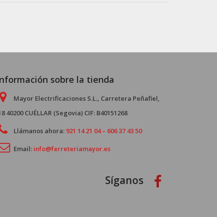
Información sobre la tienda
Mayor Electrificaciones S.L., Carretera Peñafiel,
18 40200 CUÉLLAR (Segovia) CIF: B40151268
Llámanos ahora:
921 14 21 04 – 606 37 43 50
Email:
info@ferreteriamayor.es
Síganos