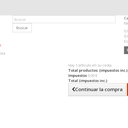
Ca
Ni
Buscar
0,
0,
Es
pra
Hay 1 artículo en su cesta.
Total productos: (impuestos inc.)
Impuestos
0,00 €
Total (impuestos inc.)
Continuar la compra