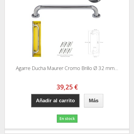
Agarre Ducha Maurer Cromo Brillo Ø 32 mm....
39,25 €
Añadir al carrito
Más
En stock