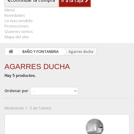
Continuar la compra
Ir a la caja
Menú
Novedades
Lo mas vendido
Promociones
Quienes somos
Mapa del sitio
BAÑO Y FONTANERIA
Agarres ducha
AGARRES DUCHA
Hay 5 productos.
Ordenar por
Mostrando 1 - 5 de 5 items