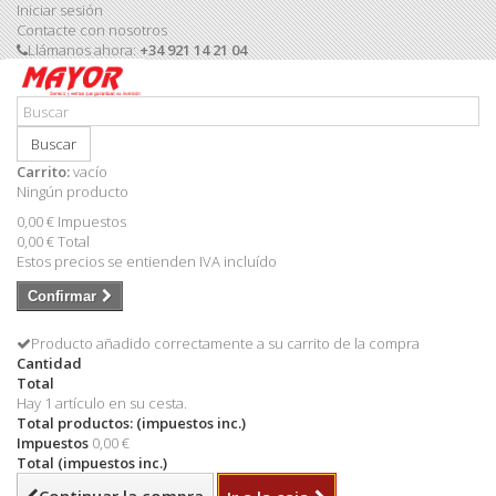
Iniciar sesión
Contacte con nosotros
Llámanos ahora:
+34 921 14 21 04
Buscar
Carrito:
vacío
Ningún producto
0,00 €
Impuestos
0,00 €
Total
Estos precios se entienden IVA incluído
Confirmar
Producto añadido correctamente a su carrito de la compra
Cantidad
Total
Hay 1 artículo en su cesta.
Total productos: (impuestos inc.)
Impuestos
0,00 €
Total (impuestos inc.)