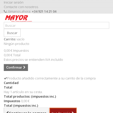
Iniciar sesión
Contacte con nosotros
Llámanos ahora:
+34 921 14 21 04
Buscar
Carrito:
vacío
Ningún producto
0,00 €
Impuestos
0,00 €
Total
Estos precios se entienden IVA incluído
Confirmar
Producto añadido correctamente a su carrito de la compra
Cantidad
Total
Hay 1 artículo en su cesta.
Total productos: (impuestos inc.)
Impuestos
0,00 €
Total (impuestos inc.)