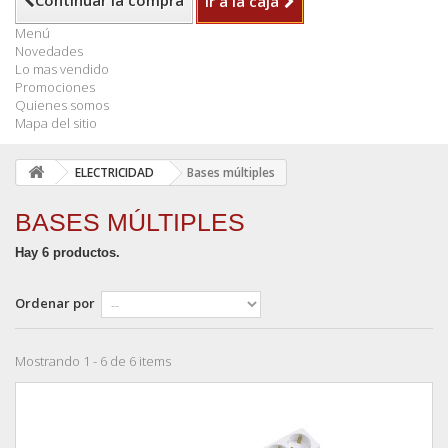
Continuar la compra
Ir a la caja
Menú
Novedades
Lo mas vendido
Promociones
Quienes somos
Mapa del sitio
ELECTRICIDAD
Bases múltiples
BASES MÚLTIPLES
Hay 6 productos.
Ordenar por
Mostrando 1 - 6 de 6 items