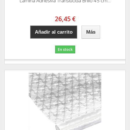
Lamina Adhesiva Translucida Brillo 45 cm....
26,45 €
Añadir al carrito
Más
En stock