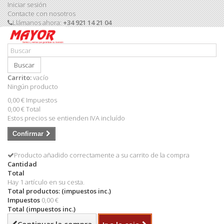
Iniciar sesión
Contacte con nosotros
Llámanos ahora:
+34 921 14 21 04
Buscar
Carrito:
vacío
Ningún producto
0,00 €
Impuestos
0,00 €
Total
Estos precios se entienden IVA incluído
Confirmar
Producto añadido correctamente a su carrito de la compra
Cantidad
Total
Hay 1 artículo en su cesta.
Total productos: (impuestos inc.)
Impuestos
0,00 €
Total (impuestos inc.)