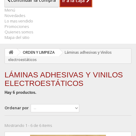
Continuar la compra
Ir a la caja
Menú
Novedades
Lo mas vendido
Promociones
Quienes somos
Mapa del sitio
ORDEN Y LIMPIEZA
Láminas adhesivas y Vinilos
electroestáticos
LÁMINAS ADHESIVAS Y VINILOS
ELECTROESTÁTICOS
Hay 6 productos.
Ordenar por
Mostrando 1 - 6 de 6 items