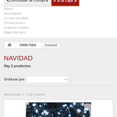
Continuar la compra
Ir a la caja
Menú
Novedades
Lo mas vendido
Promociones
Quienes somos
Mapa del sitio
FERRETERIA
Navidad
NAVIDAD
Hay 2 productos.
Ordenar por
Mostrando 1 - 2 de 2 items