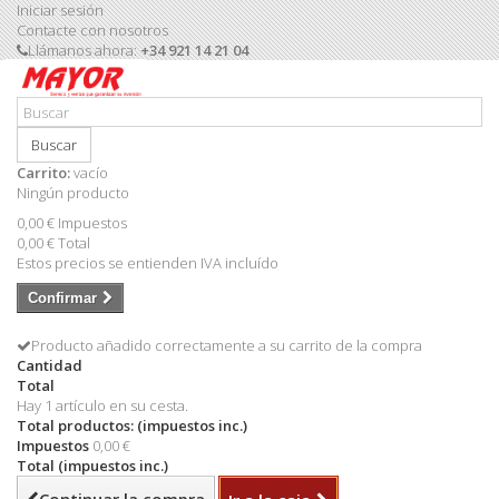
Iniciar sesión
Contacte con nosotros
Llámanos ahora:
+34 921 14 21 04
Buscar
Carrito:
vacío
Ningún producto
0,00 €
Impuestos
0,00 €
Total
Estos precios se entienden IVA incluído
Confirmar
Producto añadido correctamente a su carrito de la compra
Cantidad
Total
Hay 1 artículo en su cesta.
Total productos: (impuestos inc.)
Impuestos
0,00 €
Total (impuestos inc.)