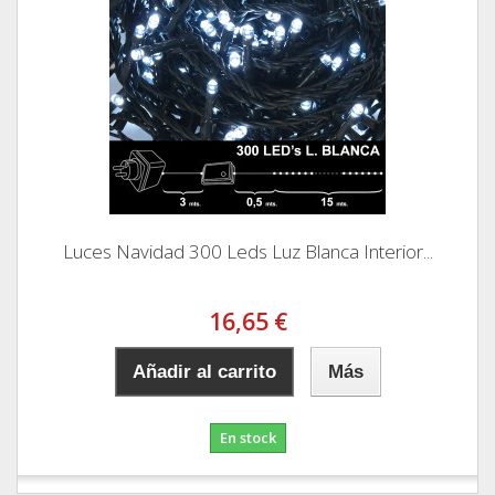
Luces Navidad 300 Leds Luz Blanca Interior...
16,65 €
Añadir al carrito
Más
En stock