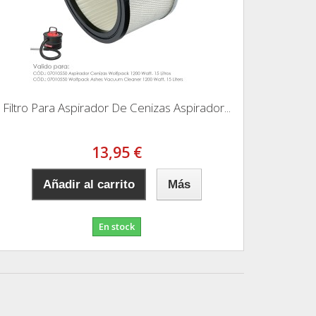
Filtro Para Aspirador De Cenizas Aspirador...
13,95 €
Añadir al carrito
Más
En stock