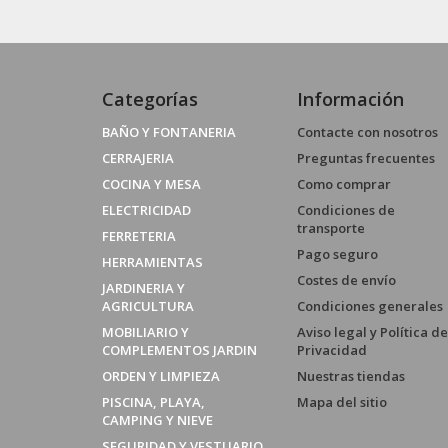
Categorías
Información
BAÑO Y FONTANERIA
Contacte con nosotros
CERRAJERIA
Preguntas frecuentes
COCINA Y MESA
Como comprar
ELECTRICIDAD
Condiciones de
transporte
FERRETERIA
Pago seguro
HERRAMIENTAS
Costes de envío
JARDINERIA Y
AGRICULTURA
Condiciones generales
MOBILIARIO Y
Aviso legal y Política de
COMPLEMENTOS JARDIN
Privacidad
ORDEN Y LIMPIEZA
Nuestras tiendas
PISCINA, PLAYA,
Mapa del sitio
CAMPING Y NIEVE
SEGURIDAD Y VESTUARIO