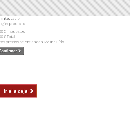
rrito:
vacío
ngún producto
00 €
Impuestos
00 €
Total
tos precios se entienden IVA incluído
Confirmar
Ir a la caja