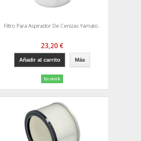
Filtro Para Aspirador De Cenizas Yamato...
23,20 €
Añadir al carrito
Más
En stock