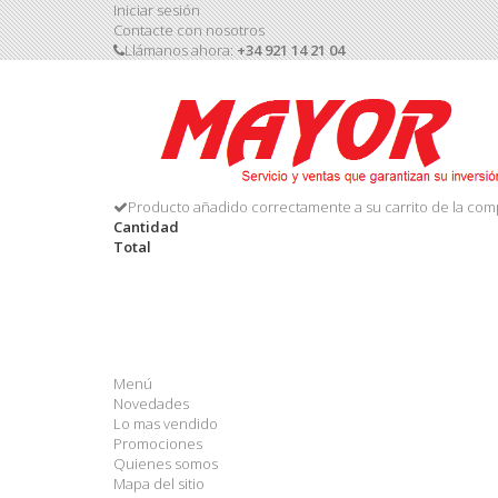
Iniciar sesión
Contacte con nosotros
Llámanos ahora:
+34 921 14 21 04
Producto añadido correctamente a su carrito de la com
Cantidad
Total
Menú
Novedades
Lo mas vendido
Promociones
Quienes somos
Mapa del sitio