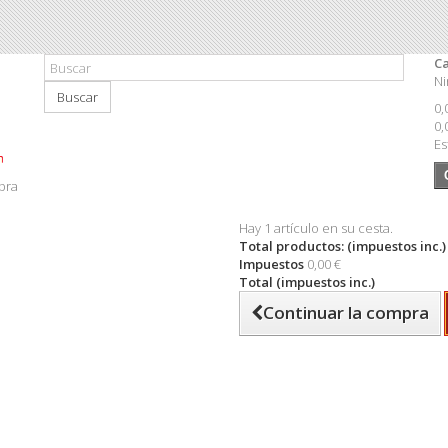
Ca
Ni
Buscar
0,
0,
Es
pra
Hay 1 artículo en su cesta.
Total productos: (impuestos inc.)
Impuestos
0,00 €
Total (impuestos inc.)
Continuar la compra