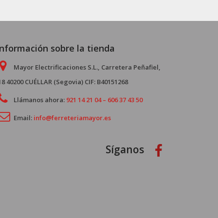
Información sobre la tienda
Mayor Electrificaciones S.L., Carretera Peñafiel,
18 40200 CUÉLLAR (Segovia) CIF: B40151268
Llámanos ahora:
921 14 21 04 – 606 37 43 50
Email:
info@ferreteriamayor.es
Síganos