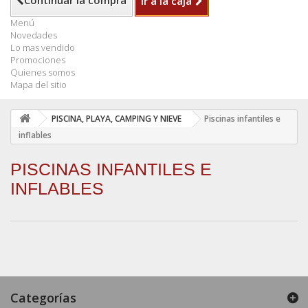
Continuar la compra
Ir a la caja
Menú
Novedades
Lo mas vendido
Promociones
Quienes somos
Mapa del sitio
PISCINA, PLAYA, CAMPING Y NIEVE
Piscinas infantiles e
inflables
PISCINAS INFANTILES E
INFLABLES
Categorías