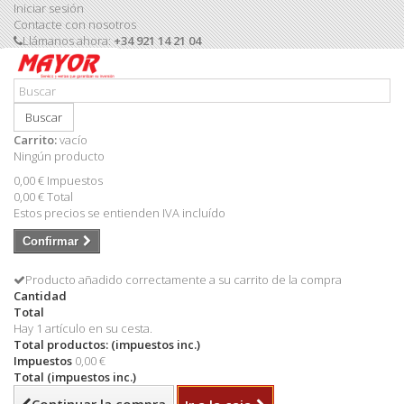
Iniciar sesión
Contacte con nosotros
Llámanos ahora:
+34 921 14 21 04
Buscar
Carrito:
vacío
Ningún producto
0,00 €
Impuestos
0,00 €
Total
Estos precios se entienden IVA incluído
Confirmar
Producto añadido correctamente a su carrito de la compra
Cantidad
Total
Hay 1 artículo en su cesta.
Total productos: (impuestos inc.)
Impuestos
0,00 €
Total (impuestos inc.)