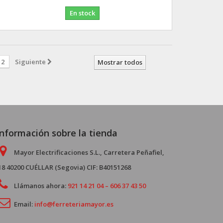
En stock
2
Siguiente
Mostrar todos
Información sobre la tienda
Mayor Electrificaciones S.L., Carretera Peñafiel,
18 40200 CUÉLLAR (Segovia) CIF: B40151268
Llámanos ahora:
921 14 21 04 – 606 37 43 50
Email:
info@ferreteriamayor.es