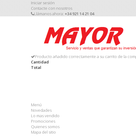
Iniciar sesión
Contacte con nosotros
Llámanos ahora:
+34 921 14 21 04
Producto añadido correctamente a su carrito de la com
Cantidad
Total
Menú
Novedades
Lo mas vendido
Promociones
Quienes somos
Mapa del sitio