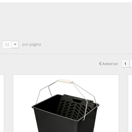
r
por página
12
Anterior
1