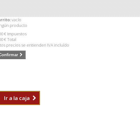
rrito:
vacío
ngún producto
00 €
Impuestos
00 €
Total
tos precios se entienden IVA incluído
Confirmar
Ir a la caja