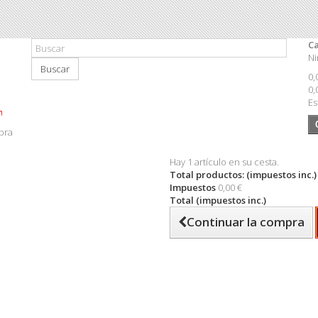
Ca
Ni
Buscar
0,
0,
Es
pra
Hay 1 artículo en su cesta.
Total productos: (impuestos inc.)
Impuestos
0,00 €
Total (impuestos inc.)
Continuar la compra