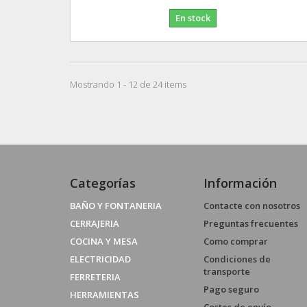
En stock
Mostrando 1 - 12 de 24 items
Categorías
Información
BAÑO Y FONTANERIA
Contacte con nosotros
CERRAJERIA
Preguntas frecuentes
COCINA Y MESA
Como comprar
ELECTRICIDAD
Condiciones de
transporte
FERRETERIA
Pago seguro
HERRAMIENTAS
Costes de envío