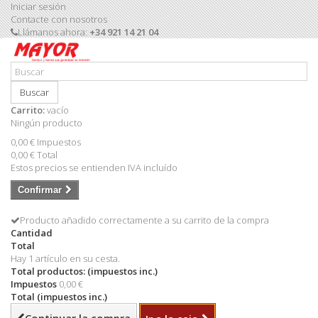
Iniciar sesión
Contacte con nosotros
Llámanos ahora:
+34 921 14 21 04
Buscar
Carrito:
vacío
Ningún producto
0,00 €
Impuestos
0,00 €
Total
Estos precios se entienden IVA incluído
Confirmar
Producto añadido correctamente a su carrito de la compra
Cantidad
Total
Hay 1 artículo en su cesta.
Total productos: (impuestos inc.)
Impuestos
0,00 €
Total (impuestos inc.)