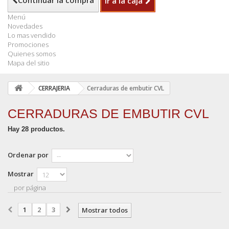
Continuar la compra
Ir a la caja
Menú
Novedades
Lo mas vendido
Promociones
Quienes somos
Mapa del sitio
CERRAJERIA
Cerraduras de embutir CVL
CERRADURAS DE EMBUTIR CVL
Hay 28 productos.
Ordenar por
Mostrar
por página
1
2
3
Mostrar todos