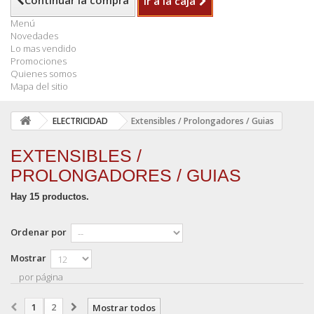
Continuar la compra
Ir a la caja
Menú
Novedades
Lo mas vendido
Promociones
Quienes somos
Mapa del sitio
ELECTRICIDAD
Extensibles / Prolongadores / Guias
EXTENSIBLES /
PROLONGADORES / GUIAS
Hay 15 productos.
Ordenar por
Mostrar
por página
1
2
Mostrar todos