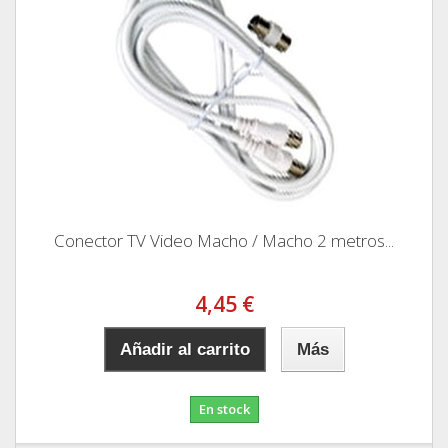
Conector TV Video Macho / Macho 2 metros...
4,45 €
Añadir al carrito
Más
En stock