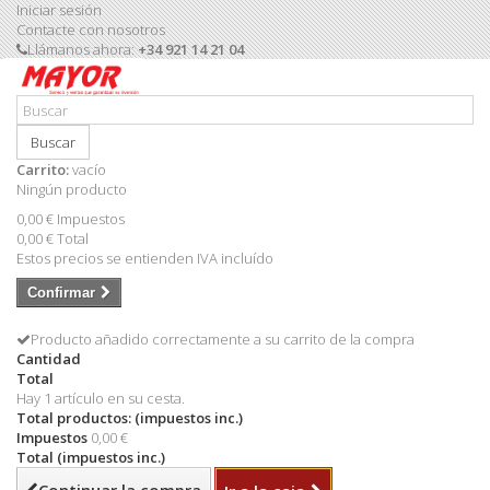
Iniciar sesión
Contacte con nosotros
Llámanos ahora:
+34 921 14 21 04
Buscar
Carrito:
vacío
Ningún producto
0,00 €
Impuestos
0,00 €
Total
Estos precios se entienden IVA incluído
Confirmar
Producto añadido correctamente a su carrito de la compra
Cantidad
Total
Hay 1 artículo en su cesta.
Total productos: (impuestos inc.)
Impuestos
0,00 €
Total (impuestos inc.)