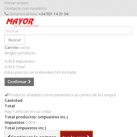
Iniciar sesión
Contacte con nosotros
Llámanos ahora:
+34 921 14 21 04
Buscar
Carrito:
vacío
Ningún producto
0,00 €
Impuestos
0,00 €
Total
Estos precios se entienden IVA incluído
Confirmar
Producto añadido correctamente a su carrito de la compra
Cantidad
Total
Hay 1 artículo en su cesta.
Total productos: (impuestos inc.)
Impuestos
0,00 €
Total (impuestos inc.)