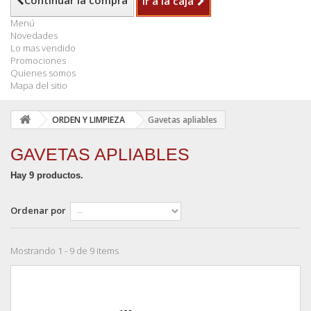
Continuar la compra
Ir a la caja
Menú
Novedades
Lo mas vendido
Promociones
Quienes somos
Mapa del sitio
ORDEN Y LIMPIEZA
Gavetas apliables
GAVETAS APLIABLES
Hay 9 productos.
Ordenar por
Mostrando 1 - 9 de 9 items