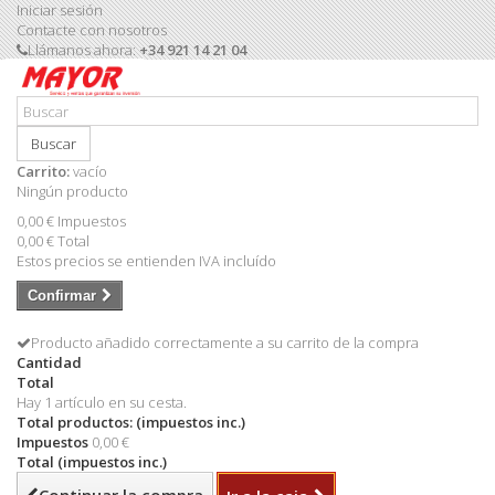
Iniciar sesión
Contacte con nosotros
Llámanos ahora:
+34 921 14 21 04
Buscar
Carrito:
vacío
Ningún producto
0,00 €
Impuestos
0,00 €
Total
Estos precios se entienden IVA incluído
Confirmar
Producto añadido correctamente a su carrito de la compra
Cantidad
Total
Hay 1 artículo en su cesta.
Total productos: (impuestos inc.)
Impuestos
0,00 €
Total (impuestos inc.)