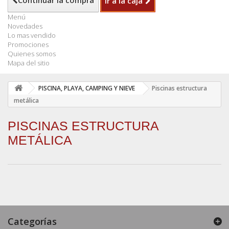
Continuar la compra
Ir a la caja
Menú
Novedades
Lo mas vendido
Promociones
Quienes somos
Mapa del sitio
PISCINA, PLAYA, CAMPING Y NIEVE
Piscinas estructura
metálica
PISCINAS ESTRUCTURA
METÁLICA
Categorías