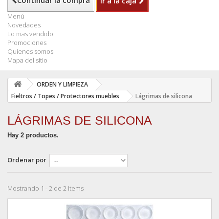
Continuar la compra
Ir a la caja
Menú
Novedades
Lo mas vendido
Promociones
Quienes somos
Mapa del sitio
ORDEN Y LIMPIEZA
Fieltros / Topes / Protectores muebles
Lágrimas de silicona
LÁGRIMAS DE SILICONA
Hay 2 productos.
Ordenar por
Mostrando 1 - 2 de 2 items