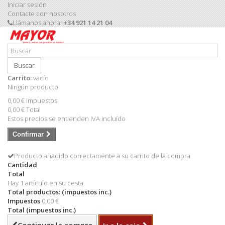
Iniciar sesión
Contacte con nosotros
Llámanos ahora:
+34 921 14 21 04
Buscar
Carrito:
vacío
Ningún producto
0,00 €
Impuestos
0,00 €
Total
Estos precios se entienden IVA incluído
Confirmar
Producto añadido correctamente a su carrito de la compra
Cantidad
Total
Hay 1 artículo en su cesta.
Total productos: (impuestos inc.)
Impuestos
0,00 €
Total (impuestos inc.)