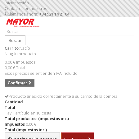
Iniciar sesión
Contacte con nosotros
Llámanos ahora:
+34 921 14 21 04
Buscar
Carrito:
vacío
Ningún producto
0,00 €
Impuestos
0,00 €
Total
Estos precios se entienden IVA incluído
Confirmar
Producto añadido correctamente a su carrito de la compra
Cantidad
Total
Hay 1 artículo en su cesta.
Total productos: (impuestos inc.)
Impuestos
0,00 €
Total (impuestos inc.)