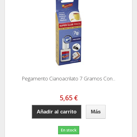
Pegamento Cianoacrilato 7 Gramos Con...
5,65 €
Añadir al carrito
Más
En stock