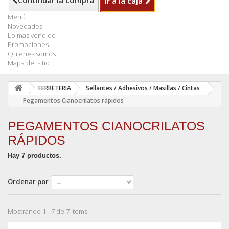
Continuar la compra
Ir a la caja
Menú
Novedades
Lo mas vendido
Promociones
Quienes somos
Mapa del sitio
FERRETERIA
Sellantes / Adhesivos / Masillas / Cintas
Pegamentos Cianocrilatos rápidos
PEGAMENTOS CIANOCRILATOS
RÁPIDOS
Hay 7 productos.
Ordenar por
Mostrando 1 - 7 de 7 items