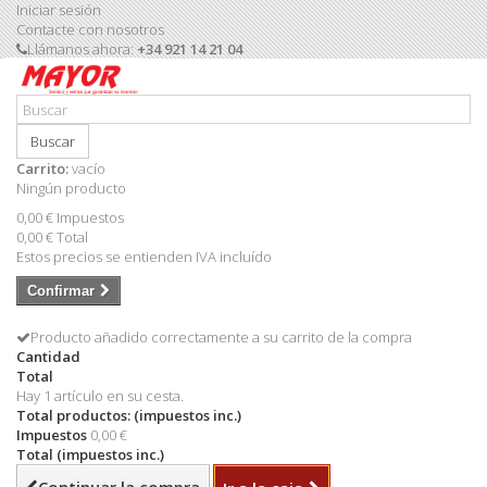
Iniciar sesión
Contacte con nosotros
Llámanos ahora:
+34 921 14 21 04
Buscar
Carrito:
vacío
Ningún producto
0,00 €
Impuestos
0,00 €
Total
Estos precios se entienden IVA incluído
Confirmar
Producto añadido correctamente a su carrito de la compra
Cantidad
Total
Hay 1 artículo en su cesta.
Total productos: (impuestos inc.)
Impuestos
0,00 €
Total (impuestos inc.)