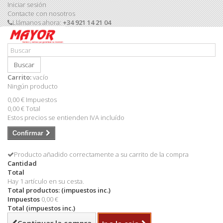
Iniciar sesión
Contacte con nosotros
Llámanos ahora:
+34 921 14 21 04
Buscar
Carrito:
vacío
Ningún producto
0,00 €
Impuestos
0,00 €
Total
Estos precios se entienden IVA incluído
Confirmar
Producto añadido correctamente a su carrito de la compra
Cantidad
Total
Hay 1 artículo en su cesta.
Total productos: (impuestos inc.)
Impuestos
0,00 €
Total (impuestos inc.)