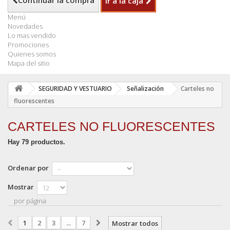
Continuar la compra
Ir a la caja
Menú
Novedades
Lo mas vendido
Promociones
Quienes somos
Mapa del sitio
SEGURIDAD Y VESTUARIO
Señalización
Carteles no
fluorescentes
CARTELES NO FLUORESCENTES
Hay 79 productos.
Ordenar por
Mostrar
por página
1
2
3
...
7
Mostrar todos