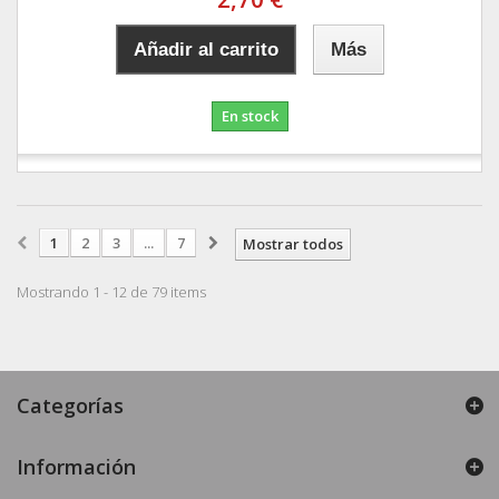
Añadir al carrito
Más
En stock
1
2
3
...
7
Mostrar todos
Mostrando 1 - 12 de 79 items
Categorías
Información