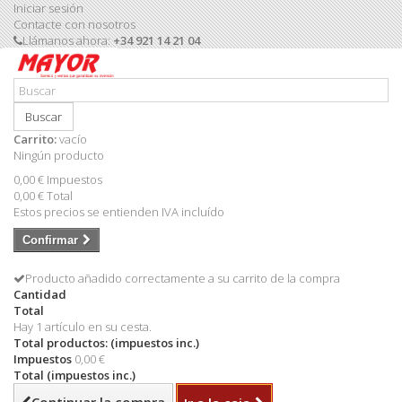
Iniciar sesión
Contacte con nosotros
Llámanos ahora:
+34 921 14 21 04
Buscar
Carrito:
vacío
Ningún producto
0,00 €
Impuestos
0,00 €
Total
Estos precios se entienden IVA incluído
Confirmar
Producto añadido correctamente a su carrito de la compra
Cantidad
Total
Hay 1 artículo en su cesta.
Total productos: (impuestos inc.)
Impuestos
0,00 €
Total (impuestos inc.)