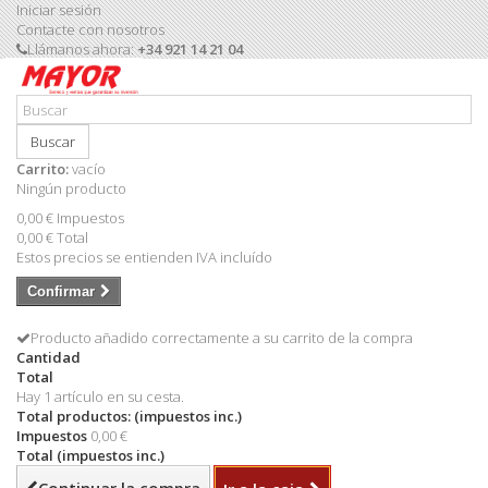
Iniciar sesión
Contacte con nosotros
Llámanos ahora:
+34 921 14 21 04
Buscar
Carrito:
vacío
Ningún producto
0,00 €
Impuestos
0,00 €
Total
Estos precios se entienden IVA incluído
Confirmar
Producto añadido correctamente a su carrito de la compra
Cantidad
Total
Hay 1 artículo en su cesta.
Total productos: (impuestos inc.)
Impuestos
0,00 €
Total (impuestos inc.)