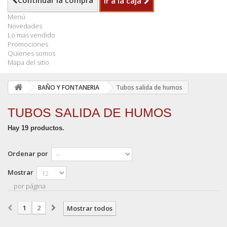
Continuar la compra
Ir a la caja
Menú
Novedades
Lo mas vendido
Promociones
Quienes somos
Mapa del sitio
BAÑO Y FONTANERIA
Tubos salida de humos
TUBOS SALIDA DE HUMOS
Hay 19 productos.
Ordenar por
Mostrar
por página
1
2
Mostrar todos