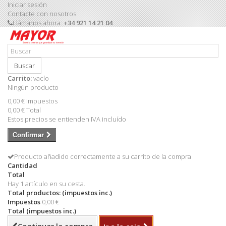
Iniciar sesión
Contacte con nosotros
Llámanos ahora:
+34 921 14 21 04
Buscar
Carrito:
vacío
Ningún producto
0,00 €
Impuestos
0,00 €
Total
Estos precios se entienden IVA incluído
Confirmar
Producto añadido correctamente a su carrito de la compra
Cantidad
Total
Hay 1 artículo en su cesta.
Total productos: (impuestos inc.)
Impuestos
0,00 €
Total (impuestos inc.)