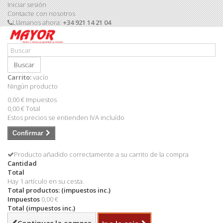
Iniciar sesión
Contacte con nosotros
Llámanos ahora:
+34 921 14 21 04
Buscar
Carrito:
vacío
Ningún producto
0,00 €
Impuestos
0,00 €
Total
Estos precios se entienden IVA incluído
Confirmar
Producto añadido correctamente a su carrito de la compra
Cantidad
Total
Hay 1 artículo en su cesta.
Total productos: (impuestos inc.)
Impuestos
0,00 €
Total (impuestos inc.)