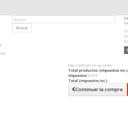
Ca
Ni
Buscar
0,
0,
Es
pra
Hay 1 artículo en su cesta.
Total productos: (impuestos inc.)
Impuestos
0,00 €
Total (impuestos inc.)
Continuar la compra