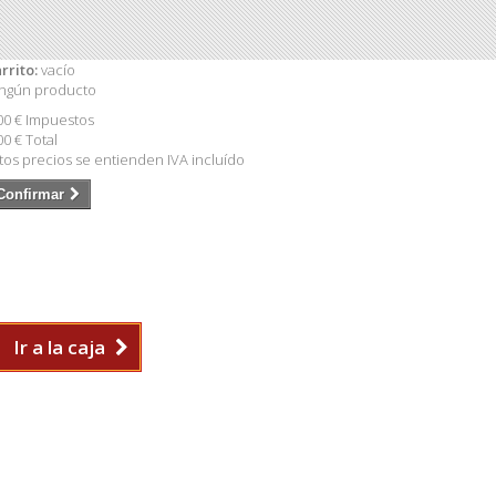
rrito:
vacío
ngún producto
00 €
Impuestos
00 €
Total
tos precios se entienden IVA incluído
Confirmar
Ir a la caja