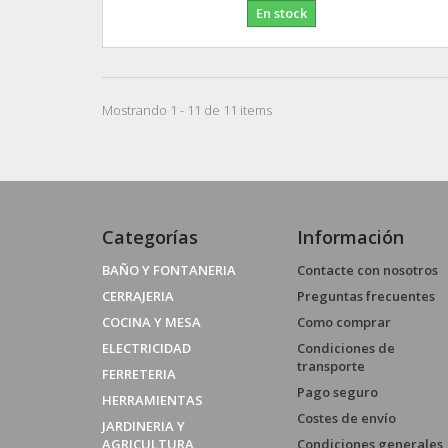
En stock
Mostrando 1 - 11 de 11 items
Categorías
Información
BAÑO Y FONTANERIA
Contacte con nosotros
CERRAJERIA
Preguntas frecuentes
COCINA Y MESA
Como comprar
ELECTRICIDAD
Condiciones de
transporte
FERRETERIA
Pago seguro
HERRAMIENTAS
Costes de envío
JARDINERIA Y
AGRICULTURA
Condiciones generales