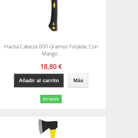
Hacha Cabeza 600 Gramos Forjada, Con
Mango...
18,80 €
Añadir al carrito
Más
En stock