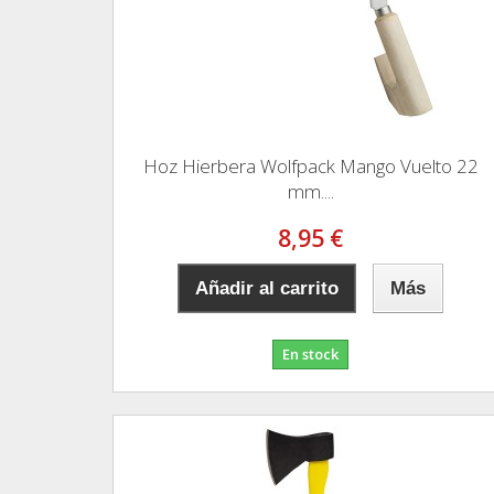
Hoz Hierbera Wolfpack Mango Vuelto 22
mm....
8,95 €
Añadir al carrito
Más
En stock