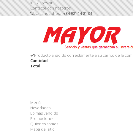
Iniciar sesión
Contacte con nosotros
Llámanos ahora:
+34 921 14 21 04
Producto añadido correctamente a su carrito de la com
Cantidad
Total
Menú
Novedades
Lo mas vendido
Promociones
Quienes somos
Mapa del sitio