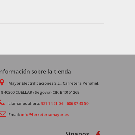
Información sobre la tienda
Mayor Electrificaciones S.L., Carretera Peñafiel,
18 40200 CUÉLLAR (Segovia) CIF: B40151268
Llámanos ahora:
921 14 21 04 – 606 37 43 50
Email:
info@ferreteriamayor.es
Síganos