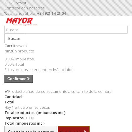
Iniciar sesión
Contacte con nosotros
Llámanos ahora:
+34 921 14 21 04
Buscar
Carrito:
vacío
Ningún producto
0,00 €
Impuestos
0,00 €
Total
Estos precios se entienden IVA incluído
Confirmar
Producto añadido correctamente a su carrito de la compra
Cantidad
Total
Hay 1 artículo en su cesta.
Total productos: (impuestos inc.)
Impuestos
0,00 €
Total (impuestos inc.)