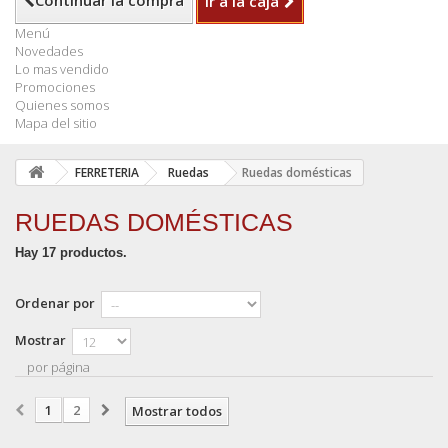
Continuar la compra
Ir a la caja
Menú
Novedades
Lo mas vendido
Promociones
Quienes somos
Mapa del sitio
FERRETERIA
Ruedas
Ruedas domésticas
RUEDAS DOMÉSTICAS
Hay 17 productos.
Ordenar por
Mostrar
por página
1
2
Mostrar todos