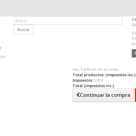
Ca
Ni
Buscar
0,
0,
Es
pra
Hay 1 artículo en su cesta.
Total productos: (impuestos inc.)
Impuestos
0,00 €
Total (impuestos inc.)
Continuar la compra