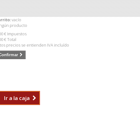
rrito:
vacío
ngún producto
00 €
Impuestos
00 €
Total
tos precios se entienden IVA incluído
Confirmar
Ir a la caja