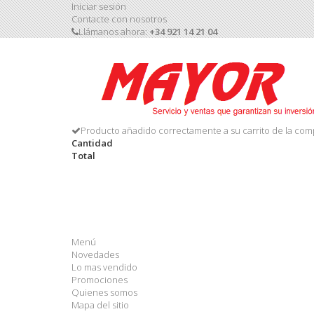
Iniciar sesión
Contacte con nosotros
Llámanos ahora:
+34 921 14 21 04
Producto añadido correctamente a su carrito de la com
Cantidad
Total
Menú
Novedades
Lo mas vendido
Promociones
Quienes somos
Mapa del sitio