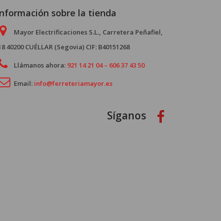
Información sobre la tienda
Mayor Electrificaciones S.L., Carretera Peñafiel,
18 40200 CUÉLLAR (Segovia) CIF: B40151268
Llámanos ahora:
921 14 21 04 – 606 37 43 50
Email:
info@ferreteriamayor.es
Síganos