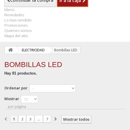
Continuar la compra
Ir a la caja
Menú
Novedades
Lo mas vendido
Promociones
Quienes somos
Mapa del sitio
ELECTRICIDAD
Bombillas LED
BOMBILLAS LED
Hay 81 productos.
Ordenar por
Mostrar
por página
1
2
3
...
7
Mostrar todos