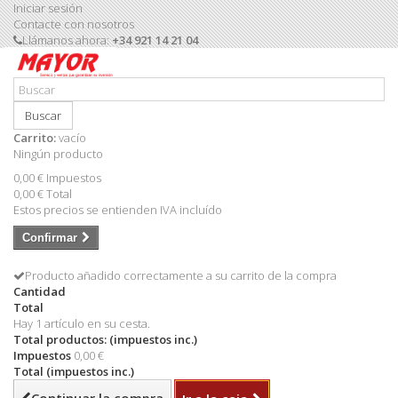
Iniciar sesión
Contacte con nosotros
Llámanos ahora:
+34 921 14 21 04
Buscar
Carrito:
vacío
Ningún producto
0,00 €
Impuestos
0,00 €
Total
Estos precios se entienden IVA incluído
Confirmar
Producto añadido correctamente a su carrito de la compra
Cantidad
Total
Hay 1 artículo en su cesta.
Total productos: (impuestos inc.)
Impuestos
0,00 €
Total (impuestos inc.)