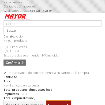
Iniciar sesión
Contacte con nosotros
Llámanos ahora:
+34 921 14 21 04
Buscar
Carrito:
vacío
Ningún producto
0,00 €
Impuestos
0,00 €
Total
Estos precios se entienden IVA incluído
Confirmar
Producto añadido correctamente a su carrito de la compra
Cantidad
Total
Hay 1 artículo en su cesta.
Total productos: (impuestos inc.)
Impuestos
0,00 €
Total (impuestos inc.)