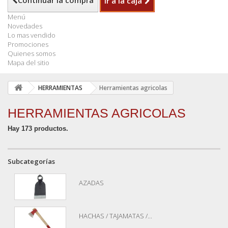
Continuar la compra
Ir a la caja
Menú
Novedades
Lo mas vendido
Promociones
Quienes somos
Mapa del sitio
HERRAMIENTAS
Herramientas agricolas
HERRAMIENTAS AGRICOLAS
Hay 173 productos.
Subcategorías
AZADAS
HACHAS / TAJAMATAS /...