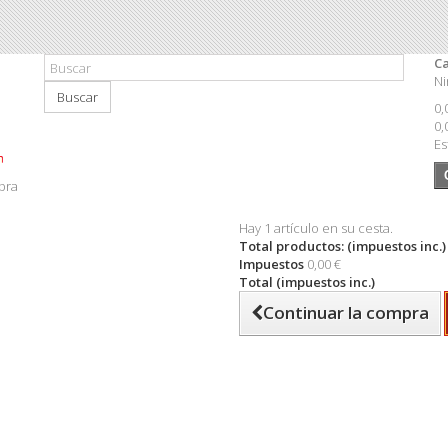
Ca
Ni
Buscar
0,
0,
Es
pra
Hay 1 artículo en su cesta.
Total productos: (impuestos inc.)
Impuestos
0,00 €
Total (impuestos inc.)
Continuar la compra