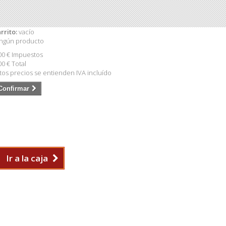
rrito:
vacío
ngún producto
00 €
Impuestos
00 €
Total
tos precios se entienden IVA incluído
Confirmar
Ir a la caja