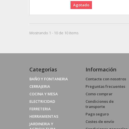
Agotado
Mostrando 1 - 10 de 10 items
Categorías
Información
BAÑO Y FONTANERIA
Contacte con nosotros
CERRAJERIA
Preguntas frecuentes
COCINA Y MESA
Como comprar
ELECTRICIDAD
Condiciones de
transporte
FERRETERIA
Pago seguro
HERRAMIENTAS
Costes de envío
JARDINERIA Y
AGRICULTURA
Condiciones generales