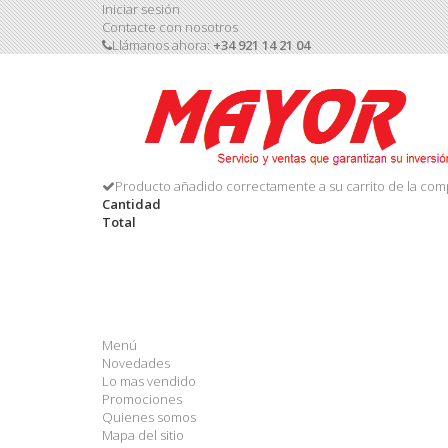
Iniciar sesión
Contacte con nosotros
Llámanos ahora:
+34 921 14 21 04
Producto añadido correctamente a su carrito de la com
Cantidad
Total
Menú
Novedades
Lo mas vendido
Promociones
Quienes somos
Mapa del sitio