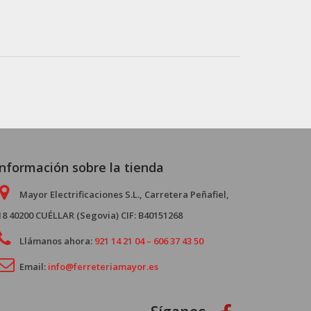
Información sobre la tienda
Mayor Electrificaciones S.L., Carretera Peñafiel,
18 40200 CUÉLLAR (Segovia) CIF: B40151268
Llámanos ahora:
921 14 21 04 – 606 37 43 50
Email:
info@ferreteriamayor.es