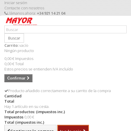
Iniciar sesión
Contacte con nosotros
Llámanos ahora:
+34 921 14 21 04
Buscar
Carrito:
vacío
Ningún producto
0,00 €
Impuestos
0,00 €
Total
Estos precios se entienden IVA incluído
Confirmar
Producto añadido correctamente a su carrito de la compra
Cantidad
Total
Hay 1 artículo en su cesta.
Total productos: (impuestos inc.)
Impuestos
0,00 €
Total (impuestos inc.)