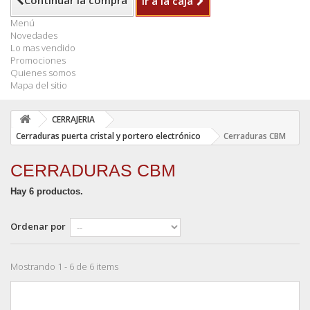
Continuar la compra
Ir a la caja
Menú
Novedades
Lo mas vendido
Promociones
Quienes somos
Mapa del sitio
CERRAJERIA
Cerraduras puerta cristal y portero electrónico
Cerraduras CBM
CERRADURAS CBM
Hay 6 productos.
Ordenar por
Mostrando 1 - 6 de 6 items